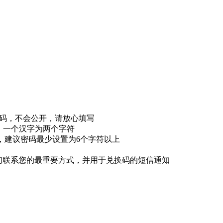
码，不会公开，请放心填写
符，一个汉字为两个字符
，建议密码最少设置为6个字符以上
们联系您的最重要方式，并用于兑换码的短信通知